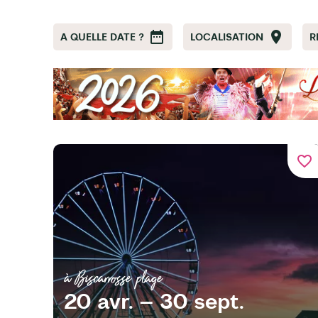
A QUELLE DATE ?
LOCALISATION
R
favorite_border
à Biscarrosse plage
20 avr. – 30 sept.