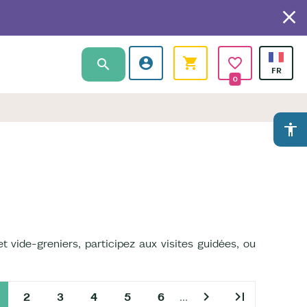
0
accessibility
et vide-greniers, participez aux visites guidées, ou
chevron_right
last_page
2
3
4
5
6
…