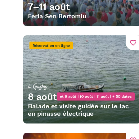
7–11 août
Feria Sen Bertomiu
favorite_border
Réservation en ligne
à Gastes
8 août
et 9 août | 10 août | 11 août | + 50 dates
Balade et visite guidée sur le lac
en pinasse électrique