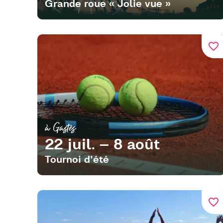
Grande roue « Jolie vue »
favorite_border
à Gastes
22 juil. – 8 août
Tournoi d'été
favorite_border