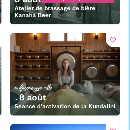
Atelier de brassage de bière
Kanaha Beer
favorite_border
à Biscarrosse ville
8 août
Le
Séance d'activation de la Kundalini