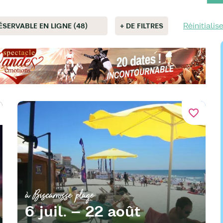
Réinitialise
ÉSERVABLE EN LIGNE (48)
+ DE FILTRES
favorite_border
à Biscarrosse plage
6 juil. – 22 août