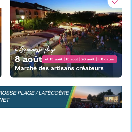
favorite_border
à Biscarrosse plage
8 août
et 13 août | 15 août | 20 août | + 8 dates
Marché des artisans créateurs