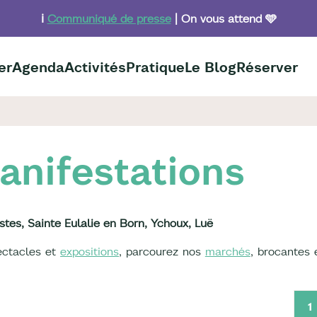
ℹ️
Communiqué de presse
| On vous attend 🩵
er
Agenda
Activités
Pratique
Le Blog
Réserver
anifestations
stes, Sainte Eulalie en Born, Ychoux, Luë
pectacles et
expositions
, parcourez nos
marchés
, brocantes 
1