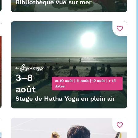
Bibliothèque vue sur mer
favorite_border
à Biscarrosse
3–8
et 10 août | 11 août | 12 août | + 15
août
dates
Stage de Hatha Yoga en plein air
favorite_border