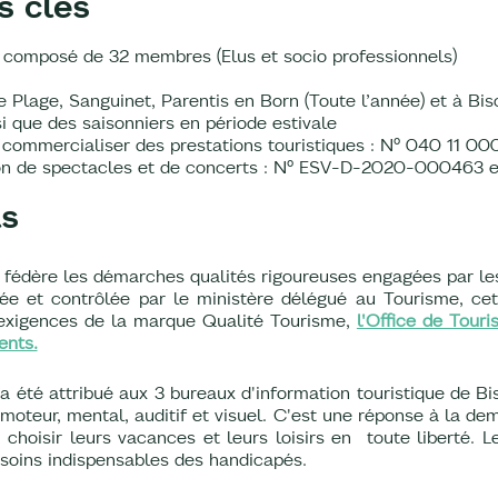
s clés
n composé de 32 membres (Elus et socio professionnels)
e Plage, Sanguinet, Parentis en Born (Toute l’année) et à Bisca
i que des saisonniers en période estivale
e commercialiser des prestations touristiques : N° 040 11 00
ation de spectacles et de concerts : N° ESV-D-2020-0004
ls
fédère les démarches qualités rigoureuses engagées par le
sée et contrôlée par le ministère délégué au Tourisme, c
s exigences de la marque Qualité Tourisme,
l'Office de Tour
ents.
 a été attribué aux 3 bureaux d'information touristique de B
 moteur, mental, auditif et visuel. C'est une réponse à la d
choisir leurs vacances et leurs loisirs en toute liberté. L
esoins indispensables des handicapés.