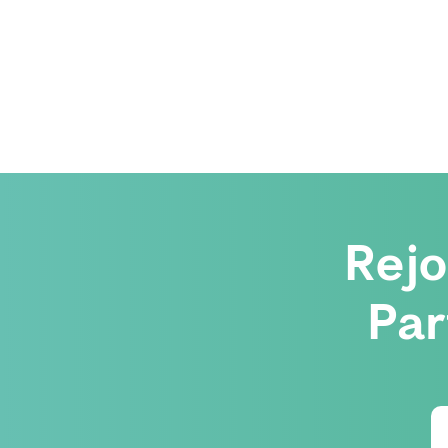
Rej
Par