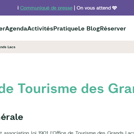
ℹ️
Communiqué de presse
| On vous attend 🩵
er
Agenda
Activités
Pratique
Le Blog
Réserver
ands Lacs
 de Tourisme des Gr
érale
t association loi 1901 l'Office de Tourisme des Grands La