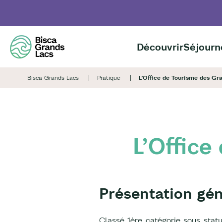
Aller
au
contenu
principal
Découvrir
Séjourn
Bisca Grands Lacs
Pratique
L’Office de Tourisme des Gr
L’Office
Présentation gén
Classé 1ère catégorie sous statu