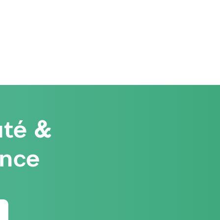
té &
ence