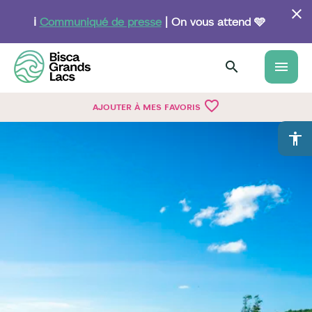
Aller
au
ℹ️
Communiqué de presse
| On vous attend 🩵
contenu
principal
menu
favorite_border
AJOUTER À MES FAVORIS
accessibility