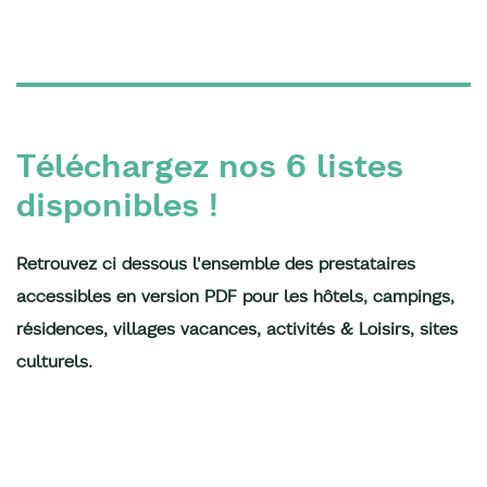
Téléchargez nos 6 listes
disponibles !
Retrouvez ci dessous l'ensemble des prestataires
accessibles en version PDF pour les hôtels, campings,
Liste
résidences, villages vacances, activités & Loisirs, sites
PDF
Liste
culturels.
des
PDF
Liste
Campings
Liste
des
PDF
et
PDF
Résidences
des
Villages
des
de
Sites
Vacances
Hôtels
Tourisme
Culturels