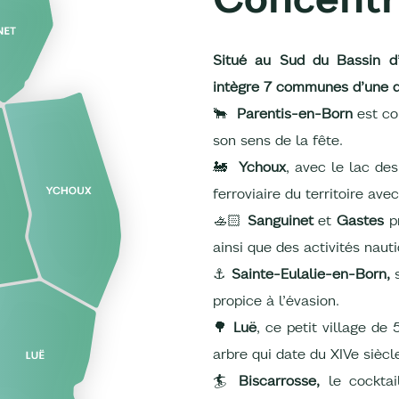
Situé au Sud du Bassin d’
intègre 7 communes d’une di
🐂
Parentis-en-Born
est co
son sens de la fête.
🚂
Ychoux
, avec le lac de
ferroviaire du territoire av
🚣🏻
Sanguinet
et
Gastes
pr
ainsi que des activités naut
⚓
Sainte-Eulalie-en-Born,
propice à l’évasion.
🌳
Luë
, ce petit village de
arbre qui date du XIVe siècl
🏄
Biscarrosse,
le cocktai