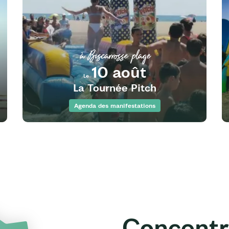
à Biscarrosse plage
10 août
Le
La Tournée Pitch
Agenda des manifestations
Concentr