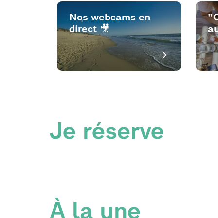
Nos webcams en
"
direct 🎥
au
Je réserve
À la une