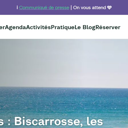
ℹ️
Communiqué de presse
| On vous attend 🩵
er
Agenda
Activités
Pratique
Le Blog
Réserver
 : Biscarrosse, les