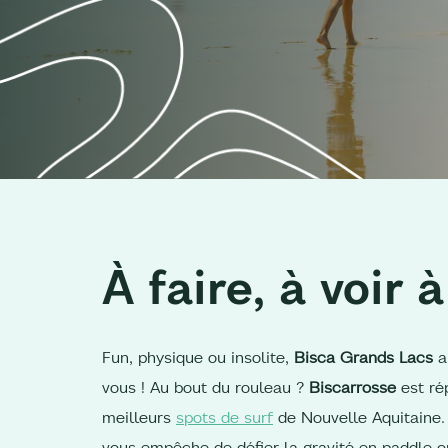
À faire, à voir à
Fun, physique ou insolite,
Bisca Grands Lacs
a 
vous ! Au bout du rouleau ?
Biscarrosse
est ré
meilleurs
spots de surf
de Nouvelle Aquitaine. 
vous empêche de défier la gravité en paddle ou 