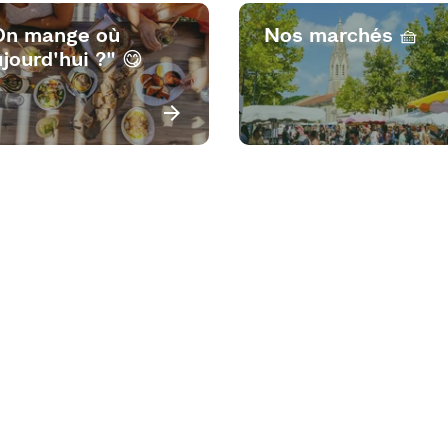
On mange où
Nos marchés 🧺
jourd'hui ?" 😋