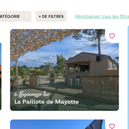
Réinitialiser tous les filtr
ATÉGORIE
+ DE FILTRES
favorite_border
à Biscarrosse lac
La Paillote de Mayotte
favorite_border