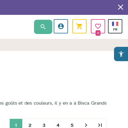
0
accessibility
Des goûts et des couleurs, il y en a à Bisca Grands
chevron_right
last_page
1
2
3
4
5