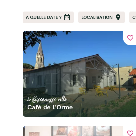
A QUELLE DATE ?
LOCALISATION
C
favorite_border
à Biscarrosse ville
Café de l'Orme
favorite_border