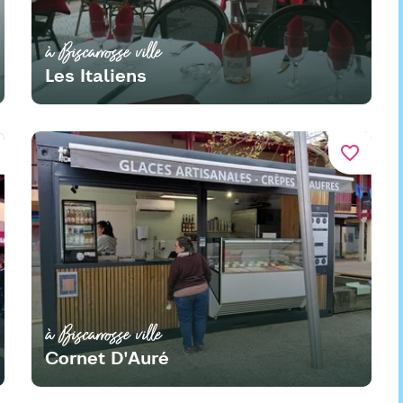
à Biscarrosse ville
Les Italiens
favorite_border
à Biscarrosse ville
Cornet D'Auré