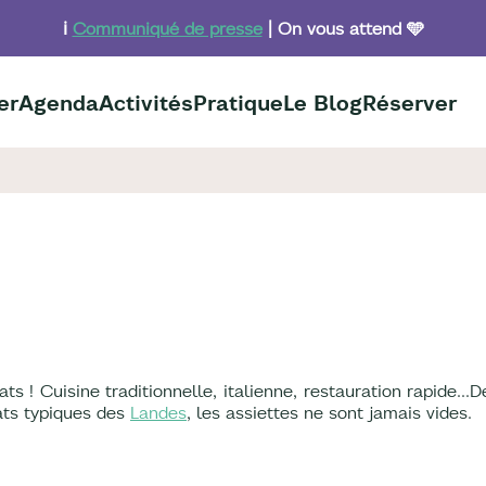
ℹ️
Communiqué de presse
| On vous attend 🩵
er
Agenda
Activités
Pratique
Le Blog
Réserver
ats ! Cuisine traditionnelle, italienne, restauration rapide…
ats typiques des
Landes
, les assiettes ne sont jamais vides.