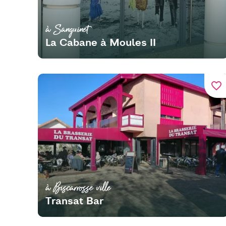
à Sanguinet
La Cabane à Moules II
favorite_border
à Biscarrosse ville
Transat Bar