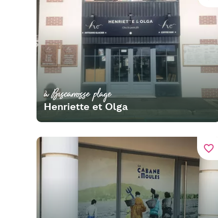
à Biscarrosse plage
Henriette et Olga
favorite_border