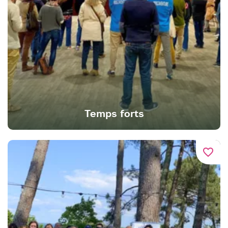
Temps forts
favorite_border