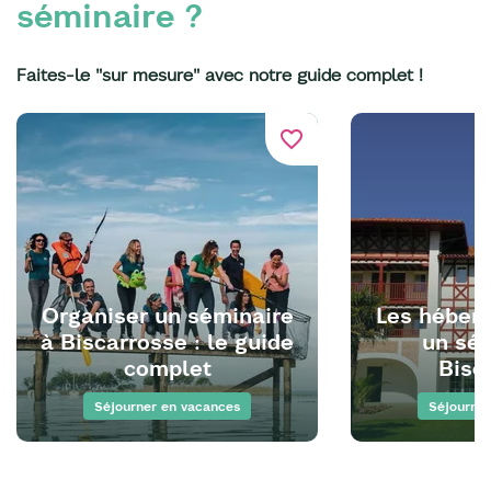
séminaire ?
Faites-le "sur mesure" avec notre guide complet !
favorite_border
Organiser un séminaire
Les héber
à Biscarrosse : le guide
un sém
complet
Bisc
Séjourner en vacances
Séjourner