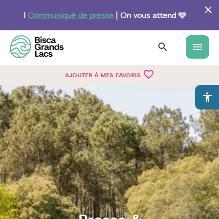
Aller
au
ℹ️
Communiqué de presse
| On vous attend 🩵
contenu
principal
menu
favorite_border
AJOUTER À MES FAVORIS
accessibility