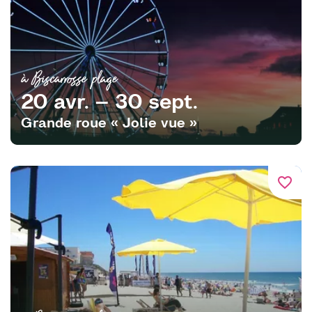
à Biscarrosse plage
20 avr. – 30 sept.
Grande roue « Jolie vue »
favorite_border