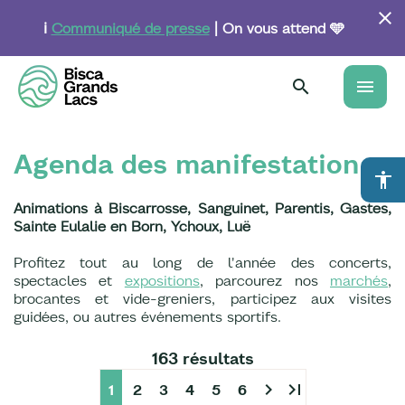
Aller
au
ℹ️
Communiqué de presse
| On vous attend 🩵
contenu
principal
menu
Agenda des manifestations
accessibility
Animations à Biscarrosse, Sanguinet, Parentis, Gastes,
Sainte Eulalie en Born, Ychoux, Luë
Profitez tout au long de l'année des concerts,
spectacles et
expositions
, parcourez nos
marchés
,
brocantes et vide-greniers, participez aux visites
guidées, ou autres événements sportifs.
163 résultats
chevron_right
last_page
1
2
3
4
5
6