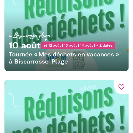
à Biscarrosse plage
10 août
et 12 août | 13 août | 14 août | + 2 dates
Tournée « Mes déchets en vacances »
à Biscarrosse-Plage
favorite_border