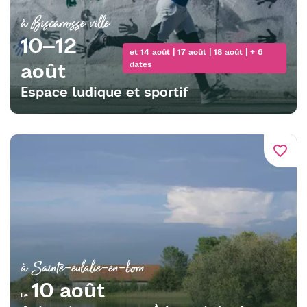
à Biscarrosse ville
10–12
et 14 août | 17 août | 18 août | + 6
août
dates
Espace ludique et sportif
favorite_border
à Sainte-eulalie-en-born
10 août
Le