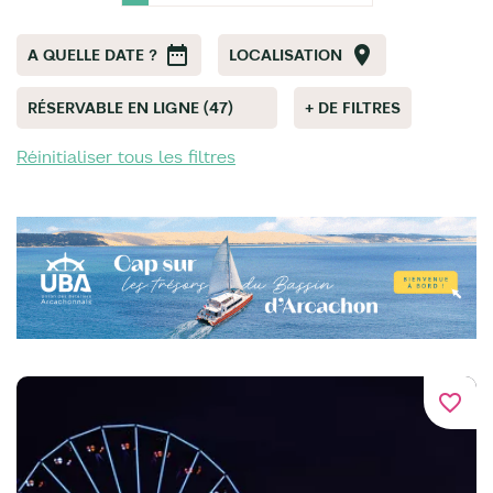
A QUELLE DATE ?
LOCALISATION
RÉSERVABLE EN LIGNE (47)
+ DE FILTRES
Réinitialiser tous les filtres
favorite_border