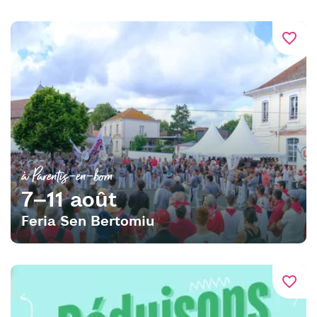
favorite_border
à Parentis-en-born
7–11 août
Feria Sen Bertomiu
favorite_border