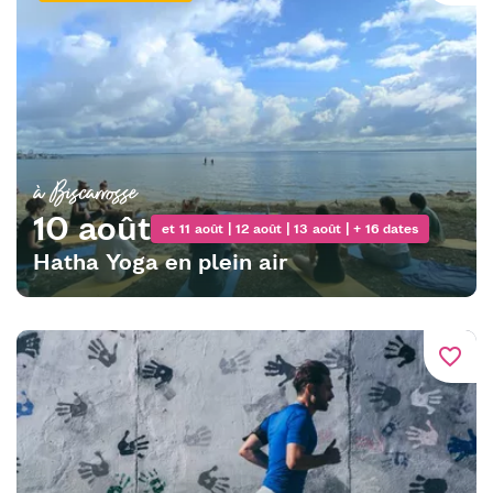
à Biscarrosse
10 août
et 11 août | 12 août | 13 août | + 16 dates
Hatha Yoga en plein air
favorite_border