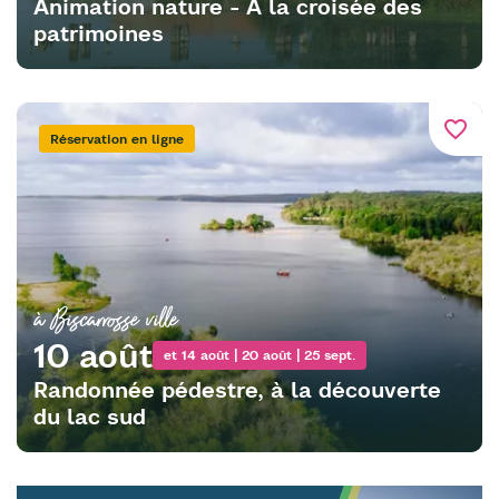
Animation nature - À la croisée des
patrimoines
favorite_border
Réservation en ligne
à Biscarrosse ville
10 août
et 14 août | 20 août | 25 sept.
Randonnée pédestre, à la découverte
du lac sud