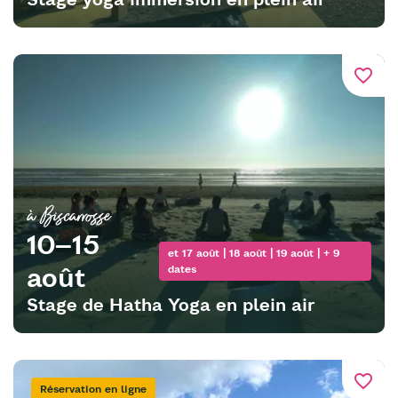
favorite_border
à Biscarrosse
10–15
et 17 août | 18 août | 19 août | + 9
août
dates
Stage de Hatha Yoga en plein air
favorite_border
Réservation en ligne