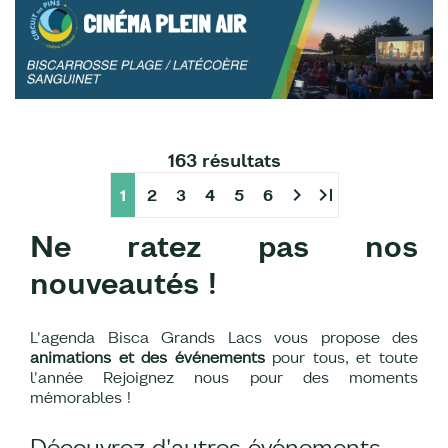
163 résultats
chevron_right
last_page
1
2
3
4
5
6
Ne ratez pas nos
nouveautés !
L'agenda Bisca Grands Lacs vous propose des
animations et des événements
pour tous, et toute
l'année Rejoignez nous pour des moments
mémorables !
Découvrez d'autres événements