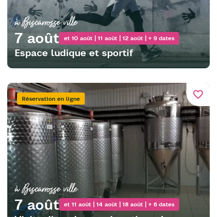
à Biscarrosse ville
7 août
et 10 août | 11 août | 12 août | + 9 dates
Espace ludique et sportif
favorite_border
Réservation en ligne
à Biscarrosse ville
7 août
et 11 août | 14 août | 18 août | + 6 dates