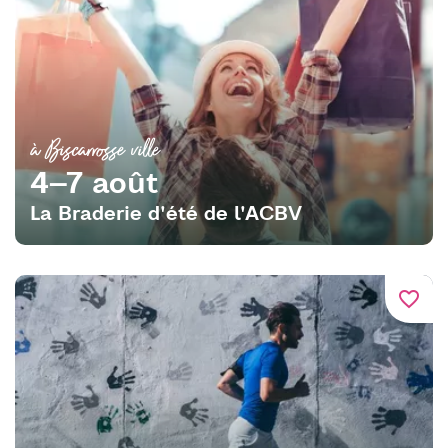
à Biscarrosse ville
4–7 août
La Braderie d'été de l'ACBV
favorite_border