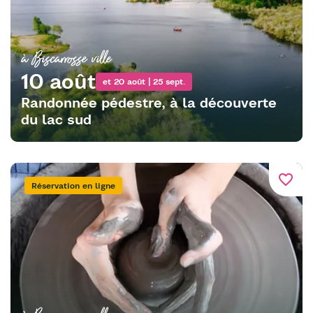
à Biscarrosse ville
10 août
et 20 août | 25 sept.
Randonnée pédestre, à la découverte
du lac sud
favorite_border
Réservation en ligne