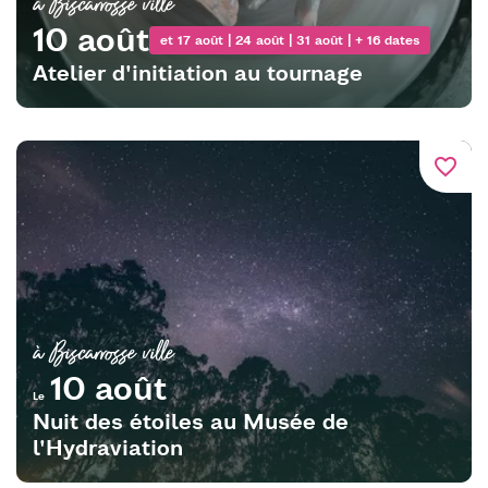
à Biscarrosse ville
10 août
et 17 août | 24 août | 31 août | + 16 dates
Atelier d'initiation au tournage
favorite_border
à Biscarrosse ville
10 août
Le
Nuit des étoiles au Musée de
l'Hydraviation