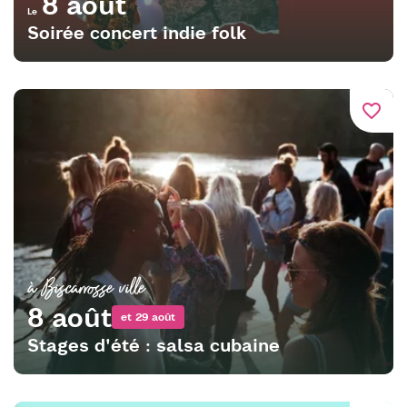
8 août
Le
Soirée concert indie folk
favorite_border
à Biscarrosse ville
8 août
et 29 août
Stages d'été : salsa cubaine