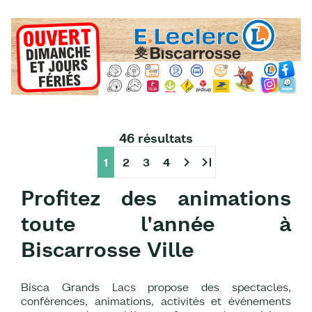
46 résultats
chevron_right
last_page
1
2
3
4
Profitez des animations
toute l'année à
Biscarrosse Ville
Bisca Grands Lacs propose des spectacles,
conférences, animations, activités et événements