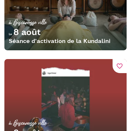
à Biscarrosse ville
8 août
Le
Séance d'activation de la Kundalini
favorite_border
à Biscarrosse ville