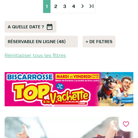
chevron_right
last_page
1
2
3
4
A QUELLE DATE ?
RÉSERVABLE EN LIGNE (48)
+ DE FILTRES
Réinitialiser tous les filtres
favorite_border