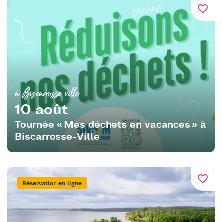
favorite_border
à Biscarrosse ville
10 août
Tournée « Mes déchets en vacances » à
Biscarrosse-Ville
favorite_border
Réservation en ligne