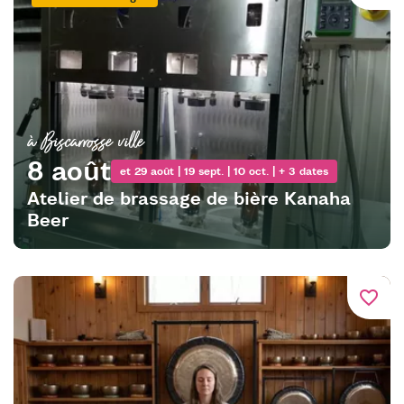
à Biscarrosse ville
8 août
et 29 août | 19 sept. | 10 oct. | + 3 dates
Atelier de brassage de bière Kanaha
Beer
favorite_border