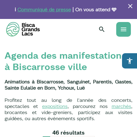
Aller
au
ℹ️
Communiqué de presse
| On vous attend 🩵
contenu
principal
menu
Agenda des manifestations
accessibility
à Biscarrosse ville
Animations à Biscarrosse, Sanguinet, Parentis, Gastes,
Sainte Eulalie en Born, Ychoux, Luë
Profitez tout au long de l'année des concerts,
spectacles et
expositions
, parcourez nos
marchés
,
brocantes et vide-greniers, participez aux visites
guidées, ou autres événements sportifs.
46 résultats