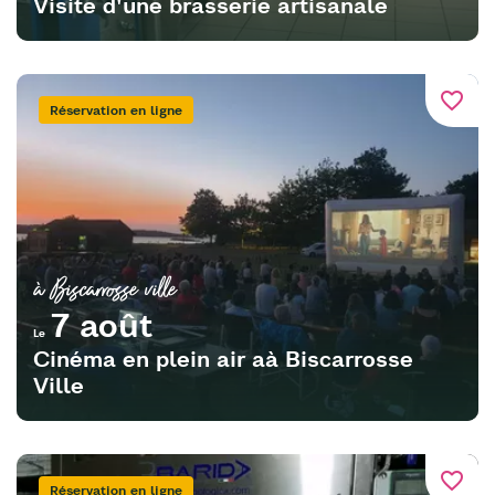
Visite d'une brasserie artisanale
favorite_border
Réservation en ligne
à Biscarrosse ville
7 août
Le
Cinéma en plein air aà Biscarrosse
Ville
favorite_border
Réservation en ligne