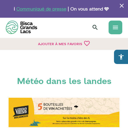
Aller
au
ℹ️
Communiqué de presse
| On vous attend 🩵
contenu
principal
menu
favorite_border
AJOUTER À MES FAVORIS
accessibility
Météo dans les landes