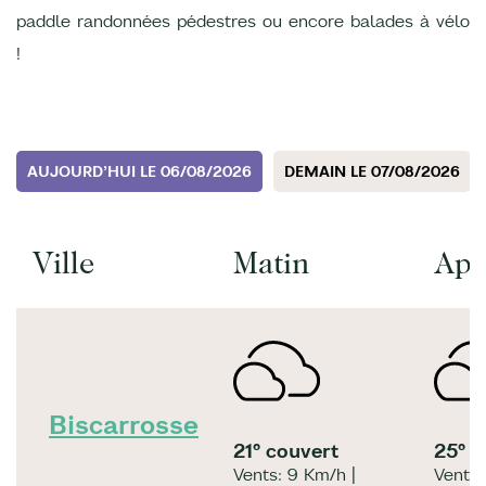
paddle randonnées pédestres ou encore balades à vélo
!
AUJOURD’HUI LE 06/08/2026
DEMAIN LE 07/08/2026
Ville
Matin
Apr
Biscarrosse
21° couvert
25° 
Vents: 9 Km/h |
Vents: