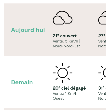
Aujourd'hui
21° couvert
27° 
Vents: 5 Km/h |
Vents:
Nord-Nord-Est
Nord-
Demain
20° ciel dégagé
31° c
Vents: 1 Km/h |
Vents:
Ouest
Nord-