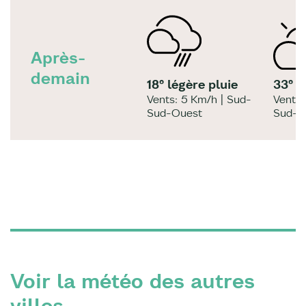
Après-
demain
18° légère pluie
33° p
Vents: 5 Km/h | Sud-
Vents:
Sud-Ouest
Sud-O
Voir la météo des autres
villes