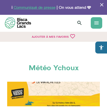
Aller
au
ℹ️
Communiqué de presse
| On vous attend 🩵
contenu
principal
menu
favorite_border
AJOUTER À MES FAVORIS
accessibility
Météo Ychoux