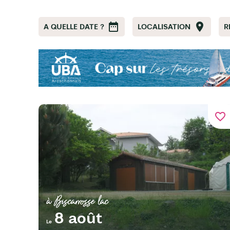
A QUELLE DATE ?
LOCALISATION
R
favorite_border
à Biscarrosse lac
8 août
Le