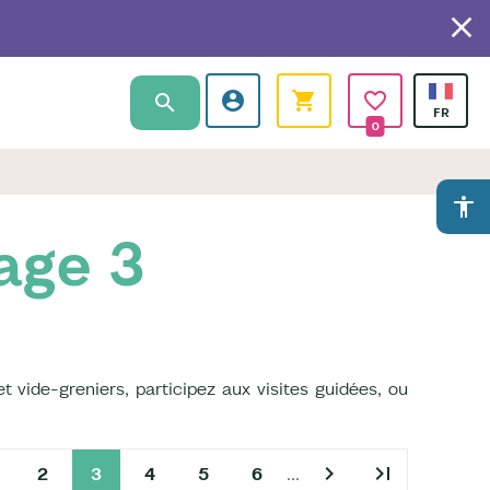
0
accessibility
age 3
et vide-greniers, participez aux visites guidées, ou
chevron_right
last_page
2
3
4
5
6
…