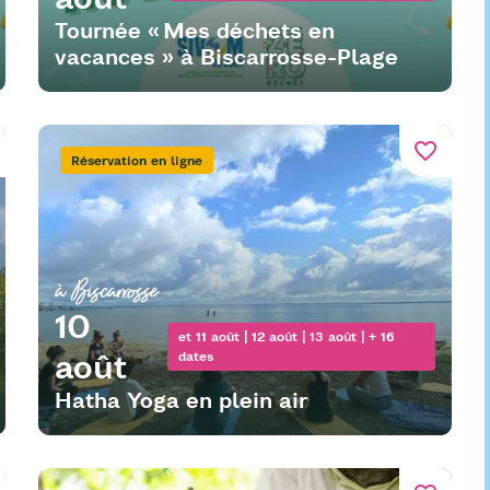
Tournée « Mes déchets en
vacances » à Biscarrosse-Plage
favorite_border
Réservation en ligne
à Biscarrosse
10
et 11 août | 12 août | 13 août | + 16
août
dates
Hatha Yoga en plein air