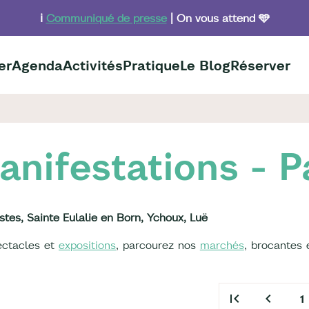
ℹ️
Communiqué de presse
| On vous attend 🩵
er
Agenda
Activités
Pratique
Le Blog
Réserver
nifestations - P
stes, Sainte Eulalie en Born, Ychoux, Luë
pectacles et
expositions
, parcourez nos
marchés
, brocantes 
first_page
chevron_left
1