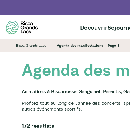
Aller
au
contenu
principal
Découvrir
Séjourn
Bisca Grands Lacs
Agenda des manifestations – Page 3
Agenda des ma
Animations à Biscarrosse, Sanguinet, Parentis, Ga
Profitez tout au long de l'année des concerts, s
autres événements sportifs.
172 résultats