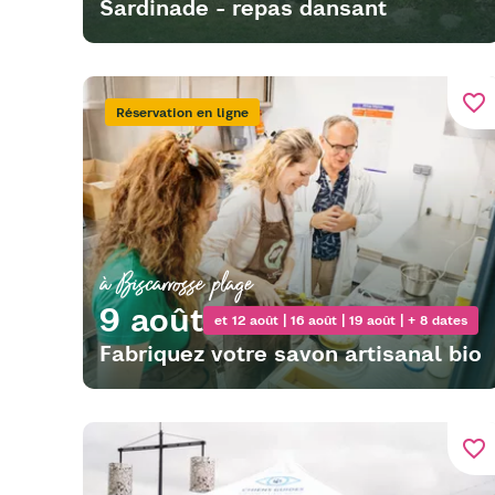
Sardinade - repas dansant
favorite_border
Réservation en ligne
à Biscarrosse plage
9 août
et 12 août | 16 août | 19 août | + 8 dates
Fabriquez votre savon artisanal bio
favorite_border