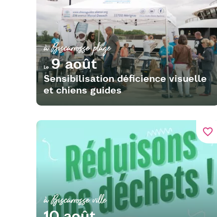
à Biscarrosse plage
9 août
Le
Sensibilisation déficience visuelle
et chiens guides
favorite_border
à Biscarrosse ville
10 août