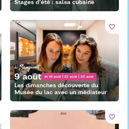
Stages d'été : salsa cubaine
favorite_border
à Sanguinet
9 août
et 16 août | 23 août | 30 août
Les dimanches découverte du
Musée du lac avec un médiateur
favorite_border