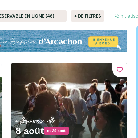
Réinitialise
ÉSERVABLE EN LIGNE (48)
+ DE FILTRES
favorite_border
à Biscarrosse ville
8 août
et 29 août