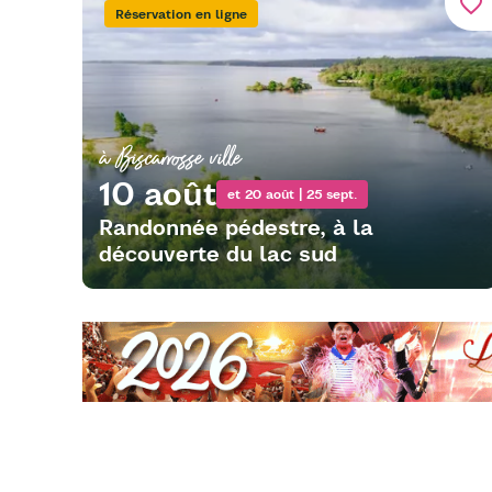
favorite_border
Réservation en ligne
à Biscarrosse ville
10 août
et 20 août | 25 sept.
Randonnée pédestre, à la
découverte du lac sud