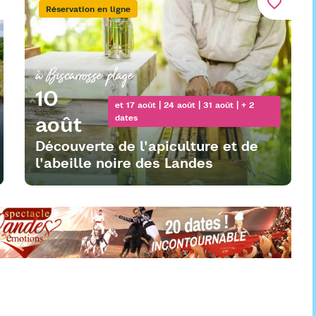
favorite_border
Réservation en ligne
à Biscarrosse plage
10
et 17 août | 24 août | 31 août | + 2
août
dates
Découverte de l'apiculture et de
l'abeille noire des Landes