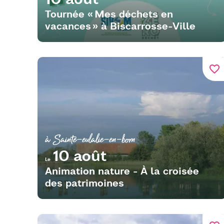
Tournée « Mes déchets en
vacances » à Biscarrosse-Ville
favorite_border
à Sainte-eulalie-en-born
10 août
Le
Animation nature - À la croisée
des patrimoines