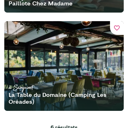
Paillote Chez Madame
favorite_border
à Sanguinet
La Table du Domaine (Camping Les
Oréades)
6 résultats