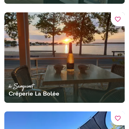
favorite_border
à Sanguinet
Crêperie La Bolée
favorite_border