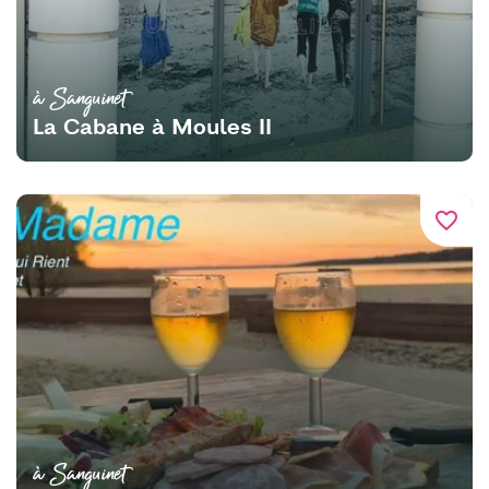
à Sanguinet
La Cabane à Moules II
favorite_border
à Sanguinet