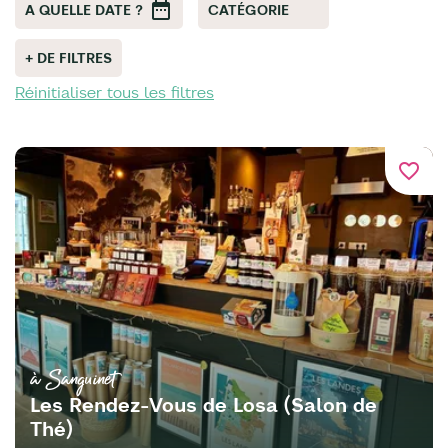
A QUELLE DATE ?
CATÉGORIE
+ DE FILTRES
Réinitialiser tous les filtres
favorite_border
à Sanguinet
Les Rendez-Vous de Losa (Salon de
Thé)