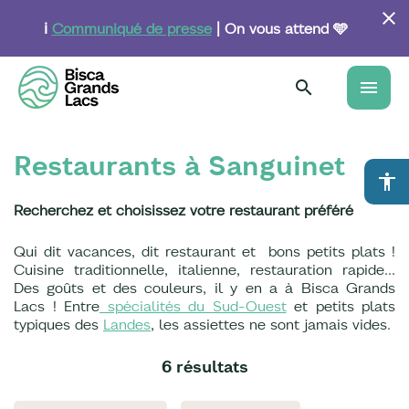
Aller
au
ℹ️
Communiqué de presse
| On vous attend 🩵
contenu
principal
menu
Restaurants à Sanguinet
accessibility
Recherchez et choisissez votre restaurant préféré
Qui dit vacances, dit restaurant et bons petits plats !
Cuisine traditionnelle, italienne, restauration rapide…
Des goûts et des couleurs, il y en a à Bisca Grands
Lacs ! Entre
spécialités du Sud-Ouest
et petits plats
typiques des
Landes
, les assiettes ne sont jamais vides.
6 résultats