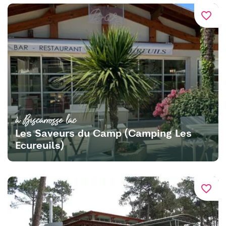
favorite_border
à Biscarrosse lac
Les Saveurs du Camp (Camping Les
Ecureuils)
favorite_border