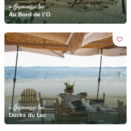
à Biscarrosse lac
Au Bord de l'O
favorite_border
à Biscarrosse lac
Docks du Lac