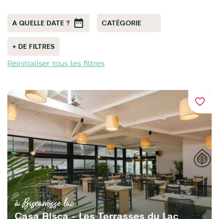
A QUELLE DATE ?
CATÉGORIE
+ DE FILTRES
Réinitialiser tous les filtres
favorite_border
à Biscarrosse lac
Casa Bisca - Les Terrasses du Lac