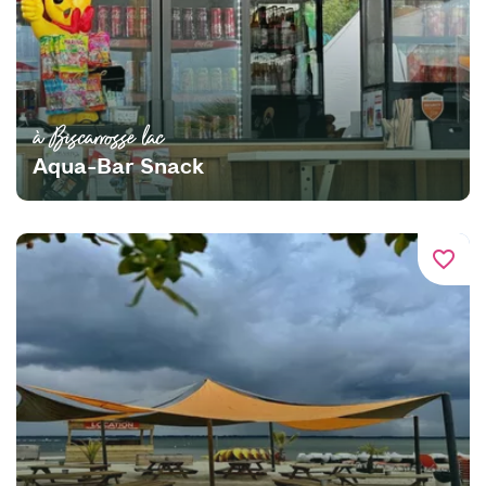
à Biscarrosse lac
Aqua-Bar Snack
favorite_border