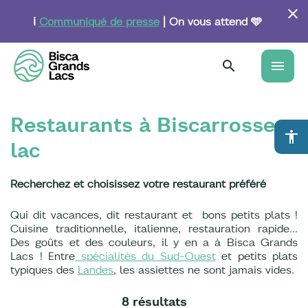
Aller
au
ℹ️
Communiqué de presse
| On vous attend 🩵
contenu
principal
menu
Restaurants à Biscarrosse
accessibility
lac
Recherchez et choisissez votre restaurant préféré
Qui dit vacances, dit restaurant et bons petits plats !
Cuisine traditionnelle, italienne, restauration rapide…
Des goûts et des couleurs, il y en a à Bisca Grands
Lacs ! Entre
spécialités du Sud-Ouest
et petits plats
typiques des
Landes
, les assiettes ne sont jamais vides.
8 résultats