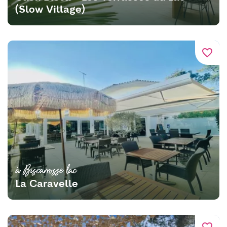
(Slow Village)
favorite_border
à Biscarrosse lac
La Caravelle
favorite_border