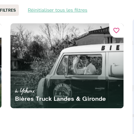
Réinitialiser tous les filtres
 FILTRES
favorite_border
à Ychoux
Bières Truck Landes & Gironde