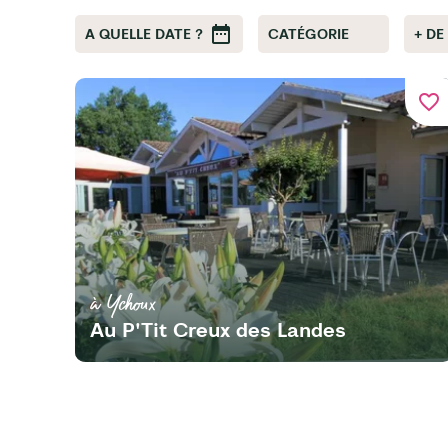
A QUELLE DATE ?
CATÉGORIE
+ DE
favorite_border
à Ychoux
Au P'Tit Creux des Landes