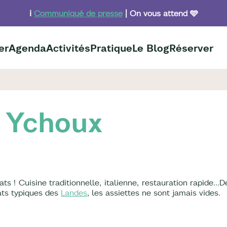
ℹ️
Communiqué de presse
| On vous attend 🩵
er
Agenda
Activités
Pratique
Le Blog
Réserver
à Ychoux
ats ! Cuisine traditionnelle, italienne, restauration rapide…
ats typiques des
Landes
, les assiettes ne sont jamais vides.