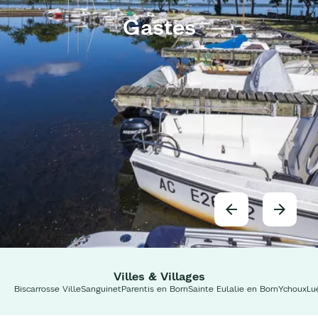
Gastes
Villes & Villages
Biscarrosse Ville
Sanguinet
Parentis en Born
Sainte Eulalie en Born
Ychoux
Lu