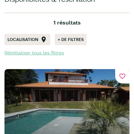
1 résultats
LOCALISATION
+ DE FILTRES
Réinitialiser tous les filtres
favorite_border