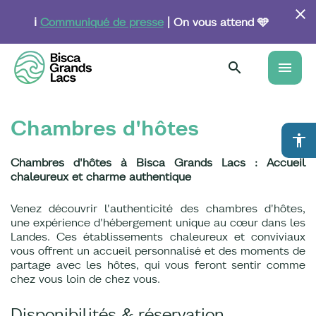
Aller
au
ℹ️
Communiqué de presse
| On vous attend 🩵
contenu
principal
menu
Chambres d'hôtes
accessibility
Chambres d'hôtes à Bisca Grands Lacs : Accueil
chaleureux et charme authentique
Venez découvrir l'authenticité des chambres d'hôtes,
une expérience d'hébergement unique au cœur dans les
Landes. Ces établissements chaleureux et conviviaux
vous offrent un accueil personnalisé et des moments de
partage avec les hôtes, qui vous feront sentir comme
chez vous loin de chez vous.
Disponibilités & réservation