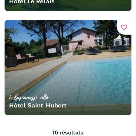
Hôtel Le Relais
favorite_border
à Biscarrosse ville
Hôtel Saint-Hubert
16 résultats