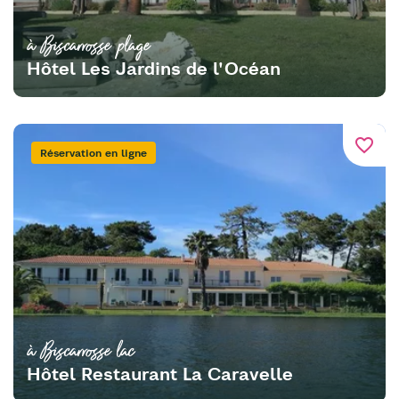
à Biscarrosse plage
Hôtel Les Jardins de l'Océan
favorite_border
Réservation en ligne
à Biscarrosse lac
Hôtel Restaurant La Caravelle