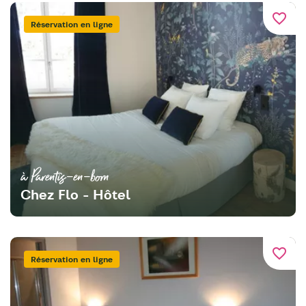
favorite_border
Réservation en ligne
à Parentis-en-born
Chez Flo - Hôtel
favorite_border
Réservation en ligne