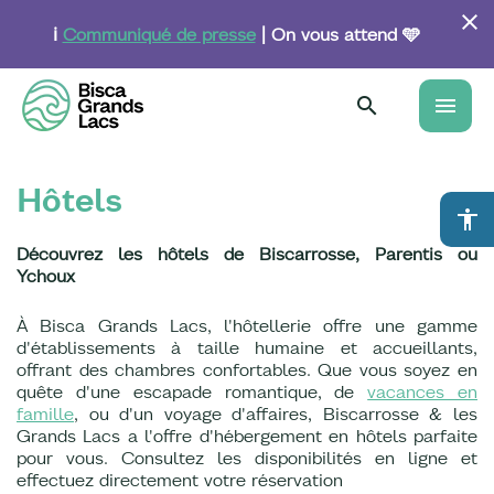
Aller
au
ℹ️
Communiqué de presse
| On vous attend 🩵
contenu
principal
menu
Hôtels
accessibility
Découvrez les hôtels de Biscarrosse, Parentis ou
Ychoux
À Bisca Grands Lacs, l'hôtellerie offre une gamme
d'établissements à taille humaine et accueillants,
offrant des chambres confortables. Que vous soyez en
quête d'une escapade romantique, de
vacances en
famille
, ou d'un voyage d'affaires, Biscarrosse & les
Grands Lacs a l'offre d'hébergement en hôtels parfaite
pour vous. Consultez les disponibilités en ligne et
effectuez directement votre réservation