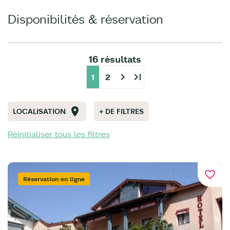
Disponibilités & réservation
16 résultats
chevron_right
last_page
1
2
LOCALISATION
+ DE FILTRES
Réinitialiser tous les filtres
favorite_border
Réservation en ligne