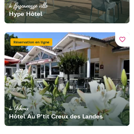
à Biscarrosse ville
Hype Hôtel
favorite_border
Réservation en ligne
à Ychoux
Hôtel Au P'tit Creux des Landes