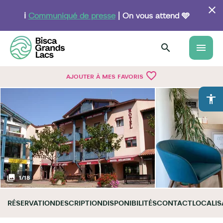
Aller
au
ℹ️
Communiqué de presse
| On vous attend 🩵
contenu
principal
menu
favorite_border
AJOUTER À MES FAVORIS
accessibility
1
/
18
RÉSERVATION
DESCRIPTION
DISPONIBILITÉS
CONTACT
LOCALIS