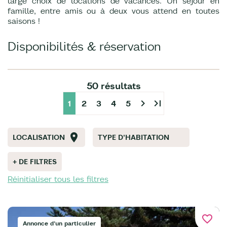
large choix de locations de vacances. Un séjour en
famille, entre amis ou à deux vous attend en toutes
saisons !
Disponibilités & réservation
50 résultats
chevron_right
last_page
1
2
3
4
5
LOCALISATION
TYPE D'HABITATION
+ DE FILTRES
Réinitialiser tous les filtres
favorite_border
Annonce d'un particulier