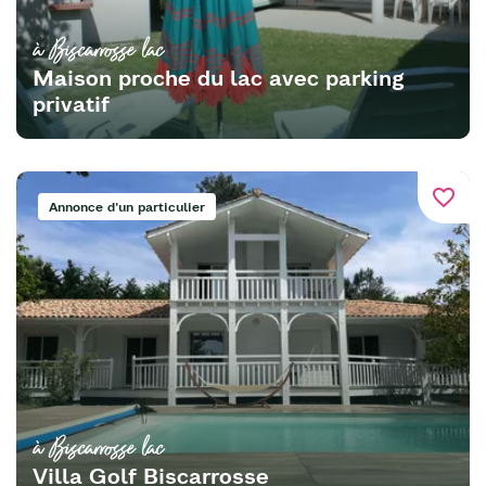
à Biscarrosse lac
Maison proche du lac avec parking
privatif
favorite_border
Annonce d'un particulier
à Biscarrosse lac
Villa Golf Biscarrosse