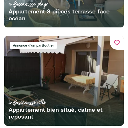
à Biscarrosse plage
Appartement 3 pièces terrasse face
océan
favorite_border
Annonce d'un particulier
à Biscarrosse ville
Appartement bien situé, calme et
reposant