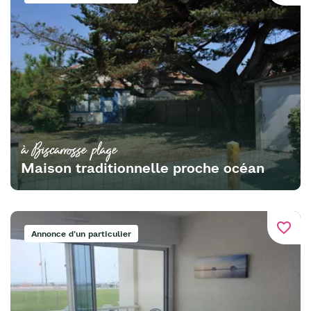
à Biscarrosse plage
Maison traditionnelle proche océan
favorite_border
Annonce d'un particulier