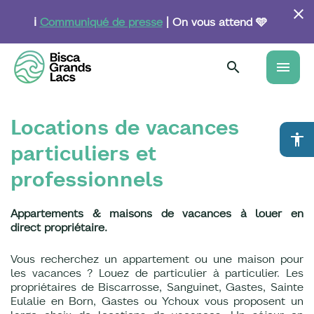
Aller
au
ℹ️
Communiqué de presse
| On vous attend 🩵
contenu
principal
menu
Locations de vacances
accessibility
particuliers et
professionnels
Appartements & maisons de vacances à louer en
direct propriétaire.
Vous recherchez un appartement ou une maison pour
les vacances ? Louez de particulier à particulier. Les
propriétaires de Biscarrosse, Sanguinet, Gastes, Sainte
Eulalie en Born, Gastes ou Ychoux vous proposent un