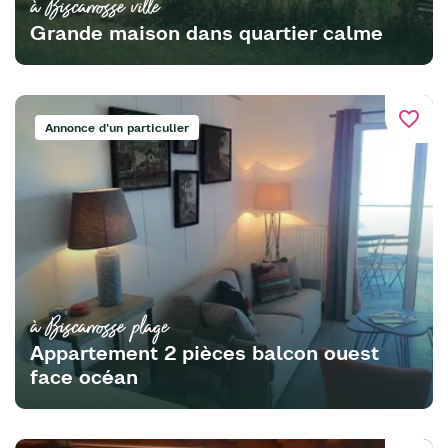
à Biscarrosse ville
Grande maison dans quartier calme
favorite_border
Annonce d'un particulier
à Biscarrosse plage
Appartement 2 pièces balcon ouest
face océan