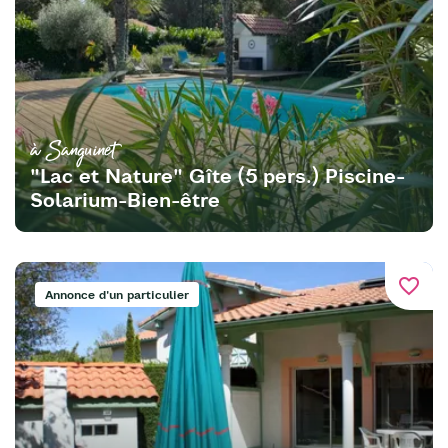
à Sanguinet
"Lac et Nature" Gîte (5 pers.) Piscine-
Solarium-Bien-être
favorite_border
Annonce d'un particulier