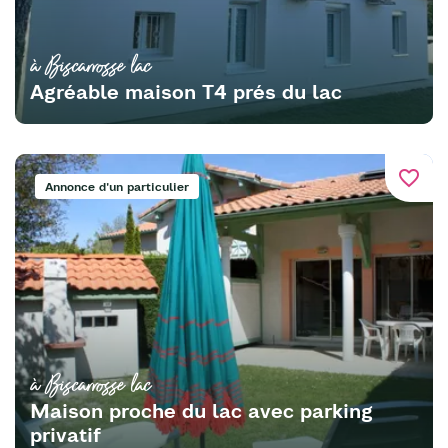
à Biscarrosse lac
Agréable maison T4 prés du lac
favorite_border
Annonce d'un particulier
à Biscarrosse lac
Maison proche du lac avec parking
privatif