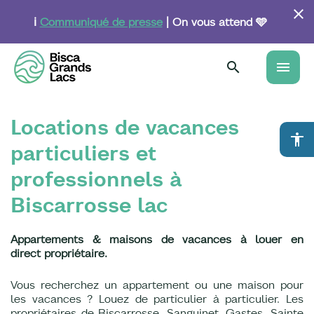
Aller
au
ℹ️
Communiqué de presse
| On vous attend 🩵
contenu
principal
menu
Locations de vacances
accessibility
particuliers et
professionnels à
Biscarrosse lac
Appartements & maisons de vacances à louer en
direct propriétaire.
Vous recherchez un appartement ou une maison pour
les vacances ? Louez de particulier à particulier. Les
propriétaires de Biscarrosse, Sanguinet, Gastes, Sainte