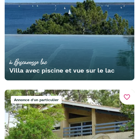
à Biscarrosse lac
Villa avec piscine et vue sur le lac
favorite_border
Annonce d'un particulier