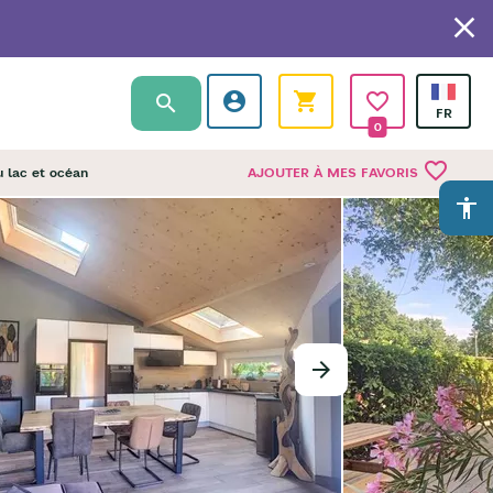
0
favorite_border
u lac et océan
AJOUTER À MES FAVORIS
accessibility