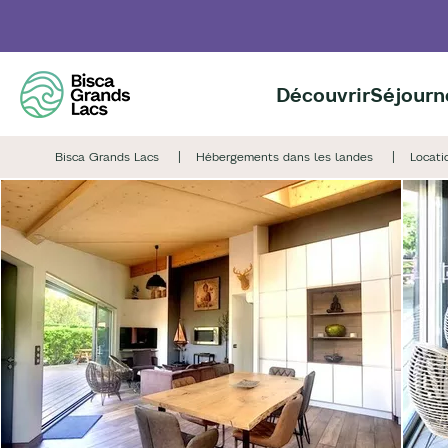
Aller
au
contenu
principal
Découvrir
Séjourn
Bisca Grands Lacs
Hébergements dans les landes
Locati