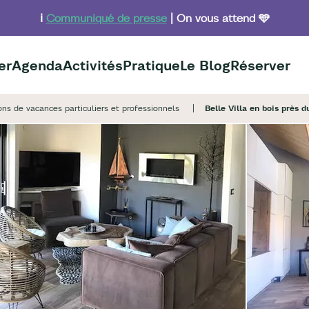
ℹ️
Communiqué de presse
| On vous attend 🩵
er
Agenda
Activités
Pratique
Le Blog
Réserver
ons de vacances particuliers et professionnels
Belle Villa en bois près d