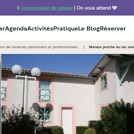
ℹ️
Communiqué de presse
| On vous attend 🩵
er
Agenda
Activités
Pratique
Le Blog
Réserver
ons de vacances particuliers et professionnels
Maison proche du lac avec