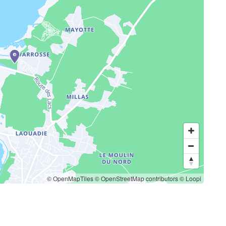
© OpenMapTiles
© OpenStreetMap contributors
© Loopi