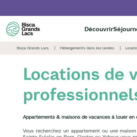
Aller
au
contenu
principal
Découvrir
Séjourn
Bisca Grands Lacs
Hébergements dans les landes
Locati
Locations de v
professionnel
Appartements & maisons de vacances à louer en di
Vous recherchez un appartement ou une maison po
Sainte Eulalie en Born, Gastes ou Ychoux vous pr