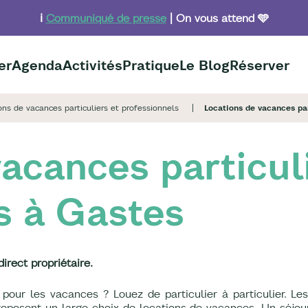
ℹ️
Communiqué de presse
| On vous attend 🩵
er
Agenda
Activités
Pratique
Le Blog
Réserver
ons de vacances particuliers et professionnels
Locations de vacances par
acances particul
s à Gastes
rect propriétaire.
ur les vacances ? Louez de particulier à particulier. Les 
oposent un large choix de locations de vacances. Un séjou