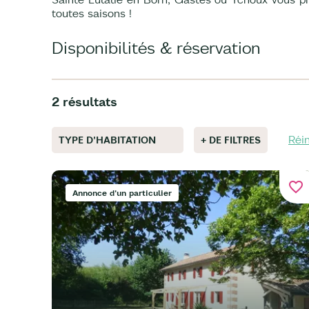
toutes saisons !
Disponibilités & réservation
2 résultats
Réin
TYPE D'HABITATION
+ DE FILTRES
favorite_border
Annonce d'un particulier