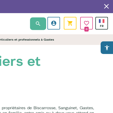
0
ticuliers et professionnels à Gastes
accessibility
iers et
propriétaires de Biscarrosse, Sanguinet, Gastes,
r en famille, entre amis ou à deux vous attend en