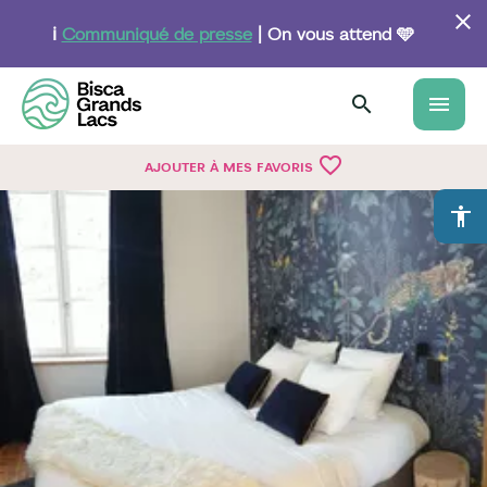
Aller
au
ℹ️
Communiqué de presse
| On vous attend 🩵
contenu
principal
menu
favorite_border
AJOUTER À MES FAVORIS
accessibility