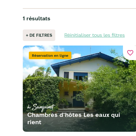
1 résultats
Réinitialiser tous les filtres
+ DE FILTRES
favorite_border
Réservation en ligne
à Sanguinet
Chambres d'hôtes Les eaux qui
rient