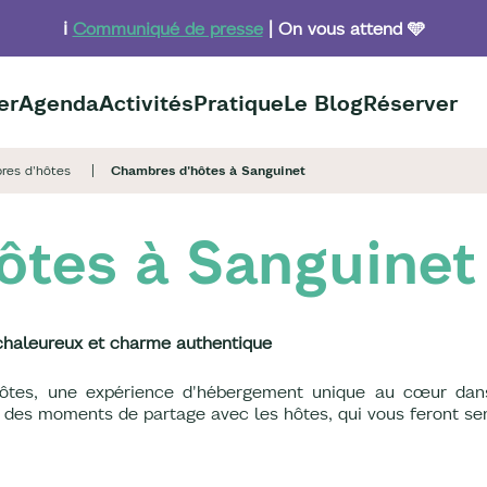
ℹ️
Communiqué de presse
| On vous attend 🩵
er
Agenda
Activités
Pratique
Le Blog
Réserver
res d'hôtes
Chambres d'hôtes à Sanguinet
ôtes à Sanguinet
chaleureux et charme authentique
'hôtes, une expérience d'hébergement unique au cœur dan
t des moments de partage avec les hôtes, qui vous feront s