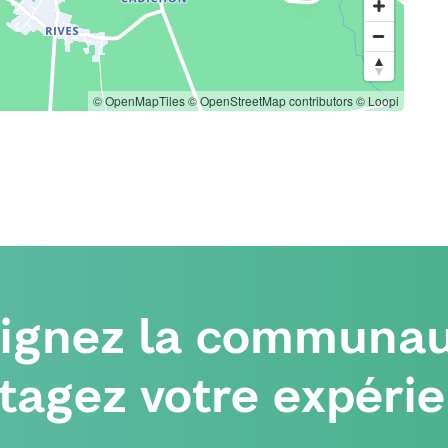
© OpenMapTiles
© OpenStreetMap contributors
© Loopi
oignez la communau
tagez votre expéri