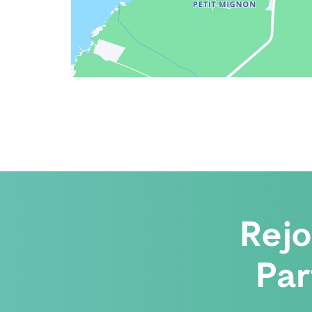
Rej
Par