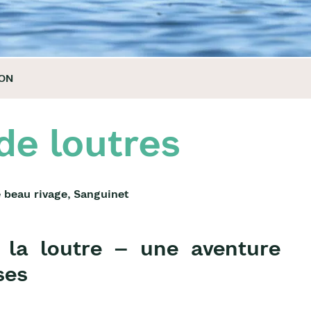
ION
de loutres
e beau rivage, Sanguinet
 la loutre – une aventure
ses