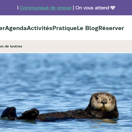
ℹ️
Communiqué de presse
| On vous attend 🩵
er
Agenda
Activités
Pratique
Le Blog
Réserver
on de loutres