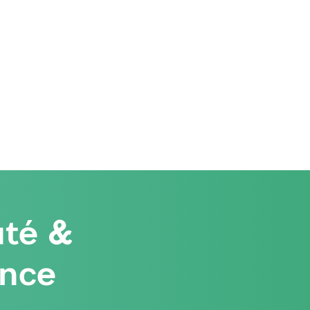
té &
ence