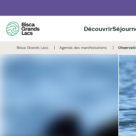
Aller
au
contenu
principal
Découvrir
Séjourn
Bisca Grands Lacs
Agenda des manifestations
Observati