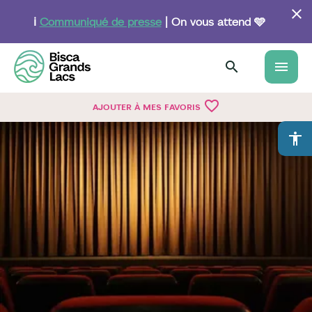
Aller
au
ℹ️
Communiqué de presse
| On vous attend 🩵
contenu
principal
menu
favorite_border
AJOUTER À MES FAVORIS
accessibility