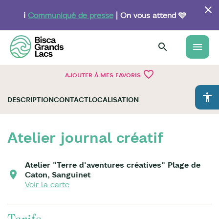
Aller
au
ℹ️
Communiqué de presse
| On vous attend 🩵
contenu
principal
menu
favorite_border
AJOUTER À MES FAVORIS
accessibility
DESCRIPTION
CONTACT
LOCALISATION
Atelier journal créatif
Atelier "Terre d'aventures créatives" Plage de
Caton, Sanguinet
Voir la carte