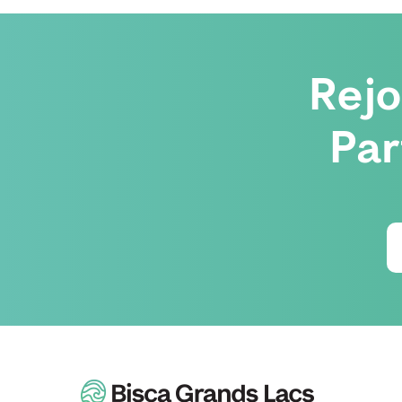
Rej
Par