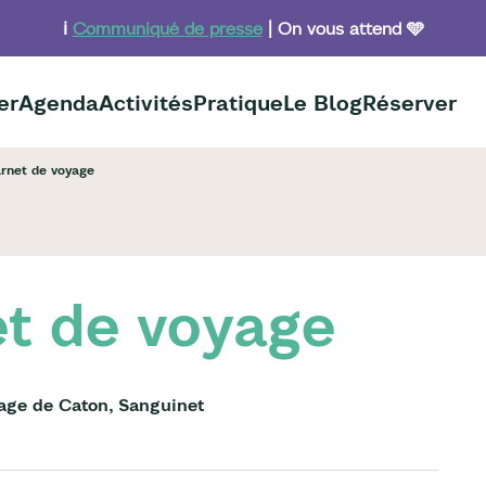
ℹ️
Communiqué de presse
| On vous attend 🩵
er
Agenda
Activités
Pratique
Le Blog
Réserver
arnet de voyage
et de voyage
lage de Caton, Sanguinet