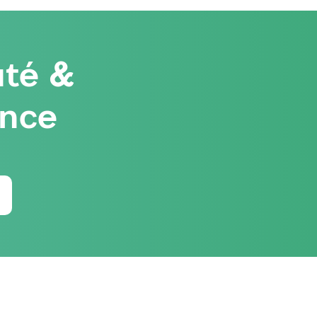
té &
ence