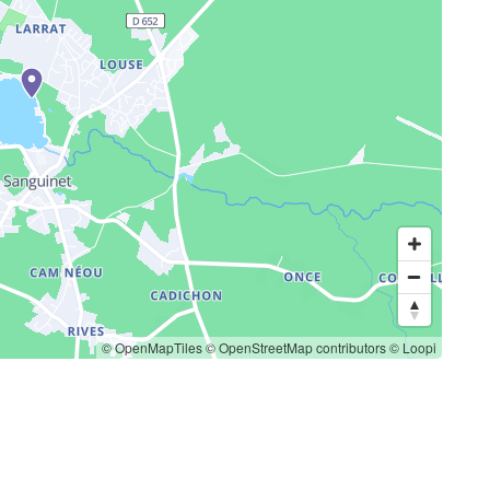
© OpenMapTiles
© OpenStreetMap contributors
© Loopi