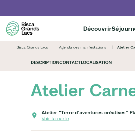
Aller
au
contenu
principal
Découvrir
Séjourn
Bisca Grands Lacs
Agenda des manifestations
Atelier C
DESCRIPTION
CONTACT
LOCALISATION
Atelier Carn
Atelier "Terre d'aventures créatives" P
Voir la carte