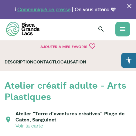
Aller
au
ℹ️
Communiqué de presse
| On vous attend 🩵
contenu
principal
menu
favorite_border
AJOUTER À MES FAVORIS
accessibility
DESCRIPTION
CONTACT
LOCALISATION
Atelier créatif adulte - Arts
Plastiques
Atelier "Terre d'aventures créatives" Plage de
Caton, Sanguinet
Voir la carte