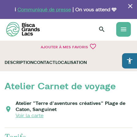
Aller
au
ℹ️
Communiqué de presse
| On vous attend 🩵
contenu
principal
menu
favorite_border
AJOUTER À MES FAVORIS
accessibility
DESCRIPTION
CONTACT
LOCALISATION
Atelier Carnet de voyage
Atelier "Terre d'aventures créatives" Plage de
Caton, Sanguinet
Voir la carte