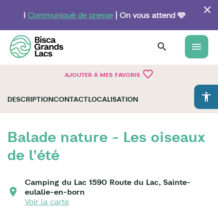
Aller
au
ℹ️
Communiqué de presse
| On vous attend 🩵
contenu
principal
menu
favorite_border
AJOUTER À MES FAVORIS
accessibility
DESCRIPTION
CONTACT
LOCALISATION
Balade nature - Les oiseaux
de l'été
Camping du Lac 1590 Route du Lac, Sainte-
eulalie-en-born
Voir la carte