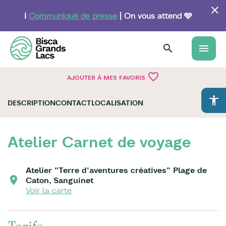
Aller
au
ℹ️
Communiqué de presse
| On vous attend 🩵
contenu
principal
menu
favorite_border
AJOUTER À MES FAVORIS
accessibility
DESCRIPTION
CONTACT
LOCALISATION
Atelier Carnet de voyage
Atelier "Terre d'aventures créatives" Plage de
Caton, Sanguinet
Voir la carte