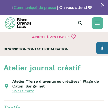
Aller
au
ℹ️
Communiqué de presse
| On vous attend 🩵
contenu
principal
menu
favorite_border
AJOUTER À MES FAVORIS
accessibility
DESCRIPTION
CONTACT
LOCALISATION
Atelier journal créatif
Atelier "Terre d'aventures créatives" Plage de
Caton, Sanguinet
Voir la carte