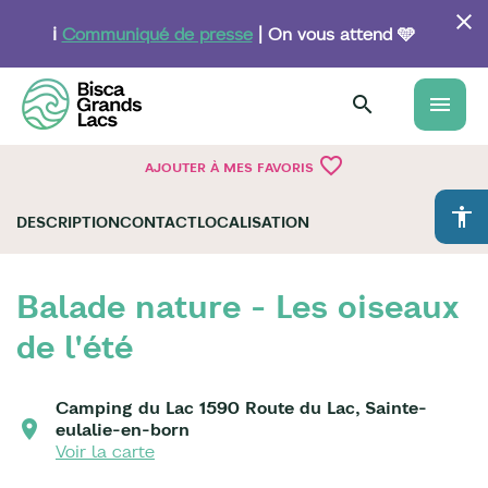
Aller
au
ℹ️
Communiqué de presse
| On vous attend 🩵
contenu
principal
menu
favorite_border
AJOUTER À MES FAVORIS
accessibility
DESCRIPTION
CONTACT
LOCALISATION
Balade nature - Les oiseaux
de l'été
Camping du Lac 1590 Route du Lac, Sainte-
eulalie-en-born
Voir la carte