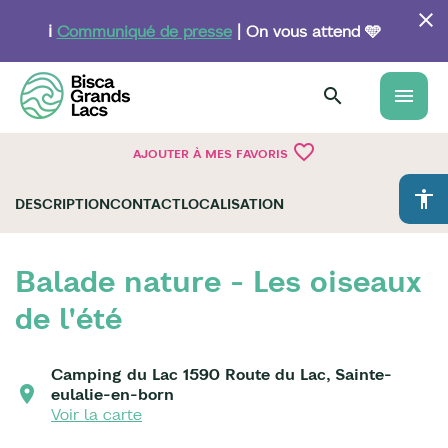
Aller
au
ℹ️
Communiqué de presse
| On vous attend 🩵
contenu
principal
menu
favorite_border
AJOUTER À MES FAVORIS
accessibility
DESCRIPTION
CONTACT
LOCALISATION
Balade nature - Les oiseaux
de l'été
Camping du Lac 1590 Route du Lac, Sainte-
eulalie-en-born
Voir la carte