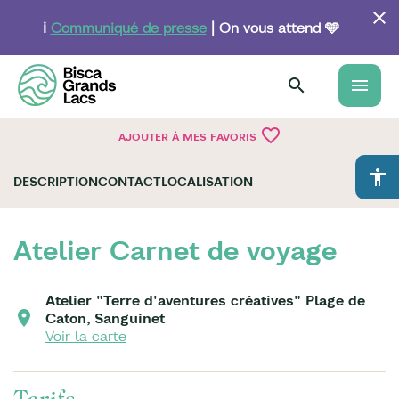
Aller
au
ℹ️
Communiqué de presse
| On vous attend 🩵
contenu
principal
menu
favorite_border
AJOUTER À MES FAVORIS
accessibility
DESCRIPTION
CONTACT
LOCALISATION
Atelier Carnet de voyage
Atelier "Terre d'aventures créatives" Plage de
Caton, Sanguinet
Voir la carte