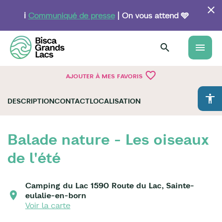
Aller
au
ℹ️
Communiqué de presse
| On vous attend 🩵
contenu
principal
menu
favorite_border
AJOUTER À MES FAVORIS
accessibility
DESCRIPTION
CONTACT
LOCALISATION
Balade nature - Les oiseaux
de l'été
Camping du Lac 1590 Route du Lac, Sainte-
eulalie-en-born
Voir la carte