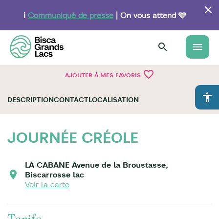
Aller
au
ℹ️
Communiqué de presse
| On vous attend 🩵
contenu
principal
menu
favorite_border
AJOUTER À MES FAVORIS
accessibility
DESCRIPTION
CONTACT
LOCALISATION
JOURNÉE CRÉOLE
LA CABANE Avenue de la Broustasse,
Biscarrosse lac
Voir la carte