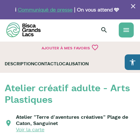
Aller
au
ℹ️
Communiqué de presse
| On vous attend 🩵
contenu
principal
menu
favorite_border
AJOUTER À MES FAVORIS
accessibility
DESCRIPTION
CONTACT
LOCALISATION
Atelier créatif adulte - Arts
Plastiques
Atelier "Terre d'aventures créatives" Plage de
Caton, Sanguinet
Voir la carte