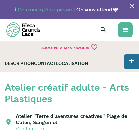
Aller
au
ℹ️
Communiqué de presse
| On vous attend 🩵
contenu
principal
menu
favorite_border
AJOUTER À MES FAVORIS
accessibility
DESCRIPTION
CONTACT
LOCALISATION
Atelier créatif adulte - Arts
Plastiques
Atelier "Terre d'aventures créatives" Plage de
Caton, Sanguinet
Voir la carte