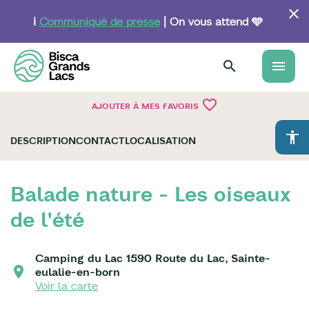
Aller
au
ℹ️
Communiqué de presse
| On vous attend 🩵
contenu
principal
menu
favorite_border
AJOUTER À MES FAVORIS
accessibility
DESCRIPTION
CONTACT
LOCALISATION
Balade nature - Les oiseaux
de l'été
Camping du Lac 1590 Route du Lac, Sainte-
eulalie-en-born
Voir la carte