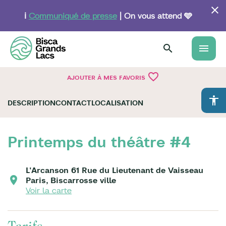
Aller
au
ℹ️
Communiqué de presse
| On vous attend 🩵
contenu
principal
menu
favorite_border
AJOUTER À MES FAVORIS
accessibility
DESCRIPTION
CONTACT
LOCALISATION
Printemps du théâtre #4
L'Arcanson 61 Rue du Lieutenant de Vaisseau
Paris, Biscarrosse ville
Voir la carte