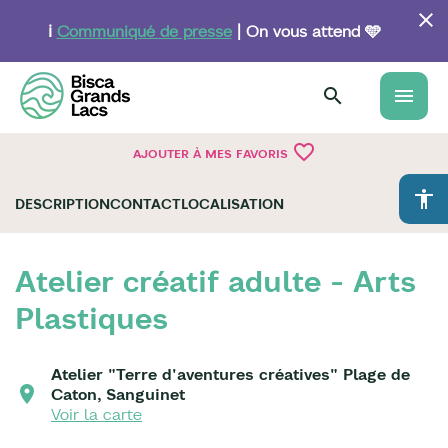
Aller
au
ℹ️
Communiqué de presse
| On vous attend 🩵
contenu
principal
menu
favorite_border
AJOUTER À MES FAVORIS
accessibility
DESCRIPTION
CONTACT
LOCALISATION
Atelier créatif adulte - Arts
Plastiques
Atelier "Terre d'aventures créatives" Plage de
Caton, Sanguinet
Voir la carte