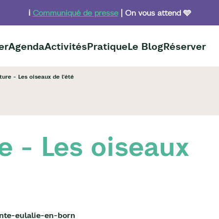
ℹ️
Communiqué de presse
| On vous attend 🩵
er
Agenda
Activités
Pratique
Le Blog
Réserver
ure - Les oiseaux de l'été
e - Les oiseaux
nte-eulalie-en-born