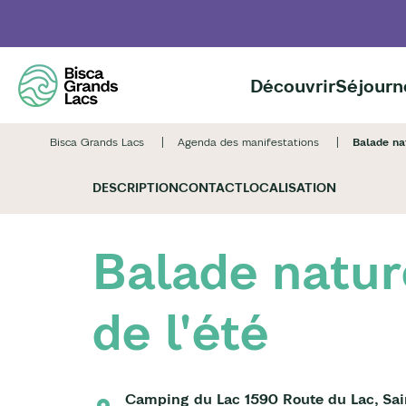
Aller
au
contenu
principal
Découvrir
Séjourn
Bisca Grands Lacs
Agenda des manifestations
Balade nat
DESCRIPTION
CONTACT
LOCALISATION
Balade natur
de l'été
Camping du Lac 1590 Route du Lac, Sai