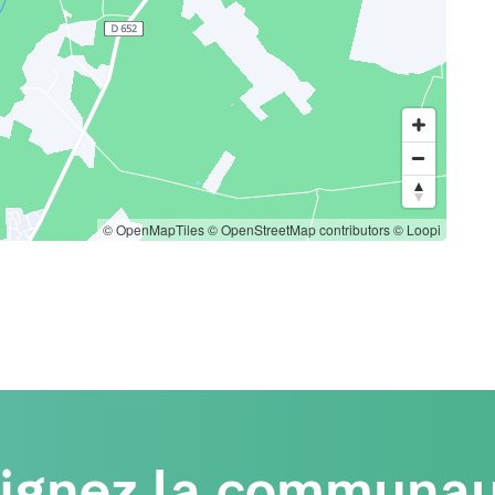
© OpenMapTiles
© OpenStreetMap contributors
© Loopi
oignez la communau