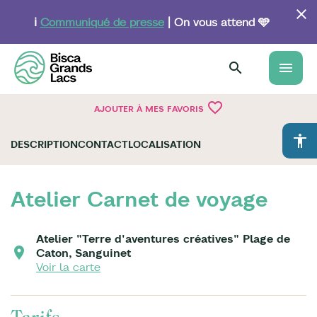
Aller
au
ℹ️
Communiqué de presse
| On vous attend 🩵
contenu
principal
menu
favorite_border
AJOUTER À MES FAVORIS
accessibility
DESCRIPTION
CONTACT
LOCALISATION
Atelier Carnet de voyage
Atelier "Terre d'aventures créatives" Plage de
Caton, Sanguinet
Voir la carte