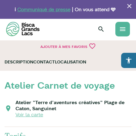
Aller
au
ℹ️
Communiqué de presse
| On vous attend 🩵
contenu
principal
menu
favorite_border
AJOUTER À MES FAVORIS
accessibility
DESCRIPTION
CONTACT
LOCALISATION
Atelier Carnet de voyage
Atelier "Terre d'aventures créatives" Plage de
Caton, Sanguinet
Voir la carte