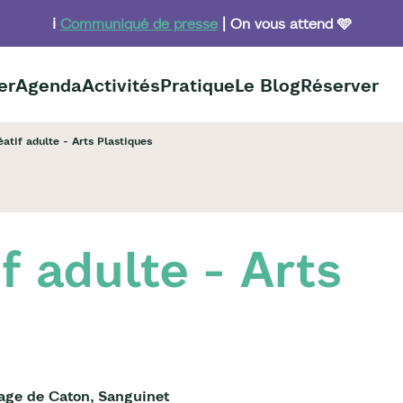
ℹ️
Communiqué de presse
| On vous attend 🩵
er
Agenda
Activités
Pratique
Le Blog
Réserver
éatif adulte - Arts Plastiques
if adulte - Arts
lage de Caton, Sanguinet