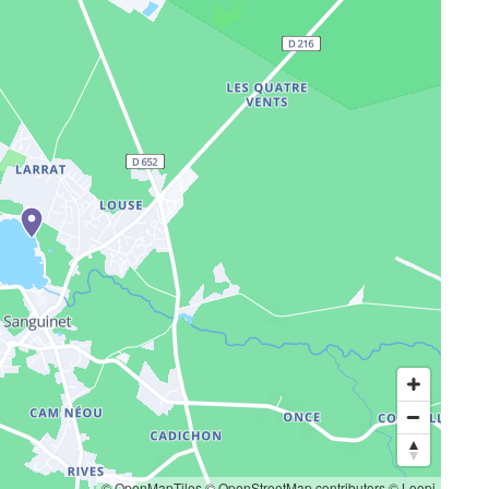
© OpenMapTiles
© OpenStreetMap contributors
© Loopi