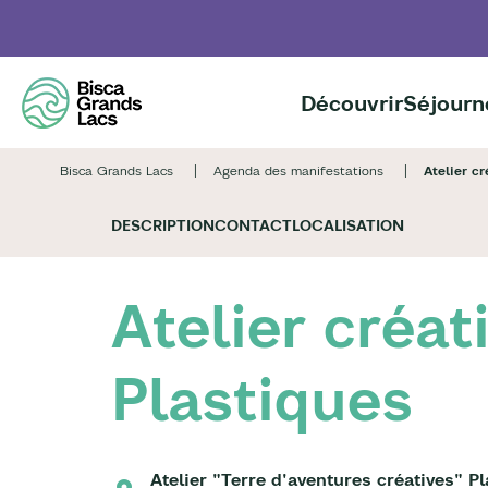
Aller
au
contenu
principal
Découvrir
Séjourn
Bisca Grands Lacs
Agenda des manifestations
Atelier cr
DESCRIPTION
CONTACT
LOCALISATION
Atelier créat
Plastiques
Atelier "Terre d'aventures créatives" P