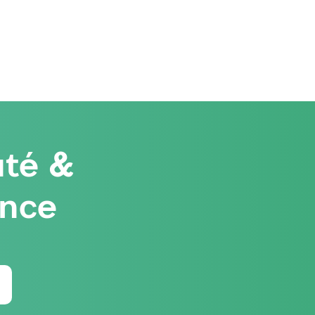
té &
ence