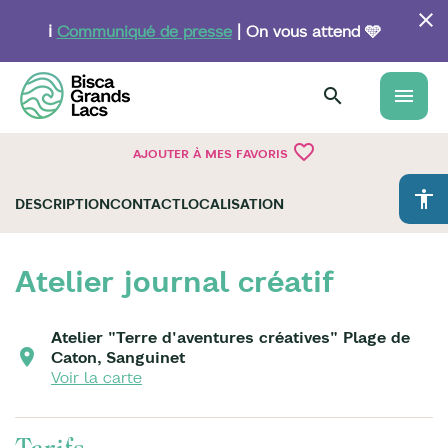
Aller
au
ℹ️
Communiqué de presse
| On vous attend 🩵
contenu
principal
menu
favorite_border
AJOUTER À MES FAVORIS
accessibility
DESCRIPTION
CONTACT
LOCALISATION
Atelier journal créatif
Atelier "Terre d'aventures créatives" Plage de
Caton, Sanguinet
Voir la carte